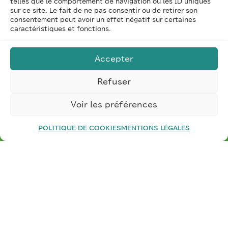
telles que le comportement de navigation ou les ID uniques
sur ce site. Le fait de ne pas consentir ou de retirer son
consentement peut avoir un effet négatif sur certaines
caractéristiques et fonctions.
Accepter
Refuser
Voir les préférences
PARLEZ-NOUS DE VOTRE
PROJET
POLITIQUE DE COOKIES
MENTIONS LÉGALES
Porter des
projets à fortes valeurs ajoutées
en
calculant les retours sur investissement
et
prioriser les chantiers pour en faire des
réussites.