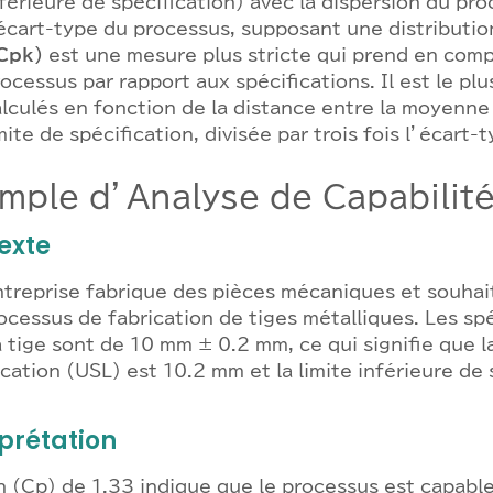
férieure de spécification) avec la dispersion du pr
écart-type du processus, supposant une distributio
 Cpk)
est une mesure plus stricte qui prend en comp
ocessus par rapport aux spécifications. Il est le pl
alculés en fonction de la distance entre la moyenn
mite de spécification, divisée par trois fois l’écart-t
mple d’Analyse de Capabilité
exte
treprise fabrique des pièces mécaniques et souhait
ocessus de fabrication de tiges métalliques. Les sp
a tige sont de 10 mm ± 0.2 mm, ce qui signifie que l
ication (USL) est 10.2 mm et la limite inférieure de 
rprétation
 (Cp) de 1.33 indique que le processus est capable