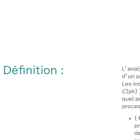
Définition :
L’anal
d’un p
Les in
C
{pk} 
quel p
proces
( 
pr
de