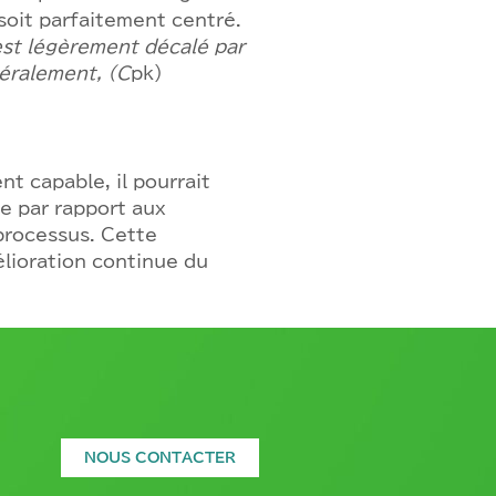
 soit parfaitement centré.
est légèrement décalé par
néralement, (C
pk)
t capable, il pourrait
e par rapport aux
 processus. Cette
élioration continue du
NOUS CONTACTER