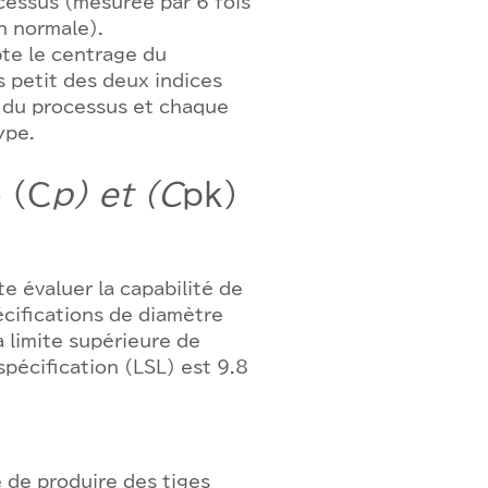
ocessus (mesurée par 6 fois
n normale).
te le centrage du
us petit des deux indices
e du processus et chaque
ype.
 (C
p) et (C
pk)
e évaluer la capabilité de
écifications de diamètre
a limite supérieure de
spécification (LSL) est 9.8
 de produire des tiges