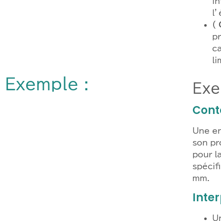
in
l’
(
pr
c
li
Exemple :
Exe
Cont
Une en
son pr
pour l
spécif
mm.
Inte
Un