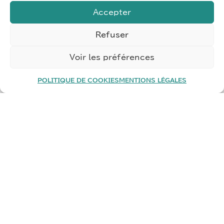
Accepter
Refuser
Voir les préférences
POLITIQUE DE COOKIES
MENTIONS LÉGALES
PARLEZ-NOUS DE VOTRE
PROJET
Porter des
projets à fortes valeurs ajoutées
en
calculant les retours sur investissement
et
prioriser les chantiers pour en faire des
réussites.