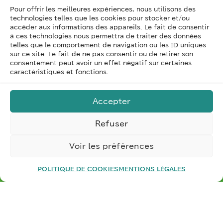
fabrication adaptative peut transformer les
Pour offrir les meilleures expériences, nous utilisons des
opérations dans l’industrie automobile. En
technologies telles que les cookies pour stocker et/ou
intégrant des technologies IoT, des systèmes
accéder aux informations des appareils. Le fait de consentir
d’intelligence artificielle et des lignes de
à ces technologies nous permettra de traiter des données
telles que le comportement de navigation ou les ID uniques
production flexibles, l’entreprise est capable de
sur ce site. Le fait de ne pas consentir ou de retirer son
s’adapter rapidement aux besoins changeants
consentement peut avoir un effet négatif sur certaines
des clients tout en optimisant ses processus de
caractéristiques et fonctions.
production. Cela permet non seulement
d’améliorer l’efficacité, mais également de
Accepter
renforcer la compétitivité sur un marché
dynamique.
Refuser
Voir les préférences
Besoin d’un
audit de votre entreprise
POLITIQUE DE COOKIES
MENTIONS LÉGALES
industrielle
?
Besoin d’un
accompagnement vers l’industrie
du futur
?