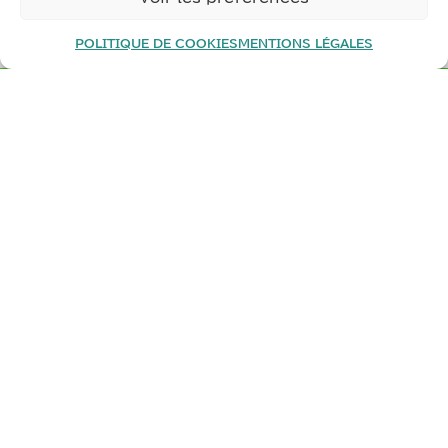
POLITIQUE DE COOKIES
MENTIONS LÉGALES
PARLEZ-NOUS DE VOTRE
PROJET
Porter des
projets à fortes valeurs ajoutées
en
calculant les retours sur investissement
et
prioriser les chantiers pour en faire des
réussites.
NOUS CONTACTER