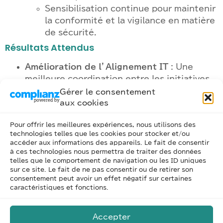
Sensibilisation continue pour maintenir
la conformité et la vigilance en matière
de sécurité.
Résultats Attendus
Amélioration de l’Alignement IT
: Une
meilleure coordination entre les initiatives
IT et les objectifs commerciaux.
Gérer le consentement
Augmentation de l’Efficacité
aux cookies
Opérationnelle
: Réduction des coûts et
Pour offrir les meilleures expériences, nous utilisons des
amélioration de la productivité grâce à une
technologies telles que les cookies pour stocker et/ou
utilisation plus stratégique des ressources
accéder aux informations des appareils. Le fait de consentir
IT.
à ces technologies nous permettra de traiter des données
telles que le comportement de navigation ou les ID uniques
Réduction des Risques
: Diminution des
sur ce site. Le fait de ne pas consentir ou de retirer son
incidents liés à la sécurité grâce à une
consentement peut avoir un effet négatif sur certaines
gestion proactive des risques IT.
caractéristiques et fonctions.
Conclusion
Accepter