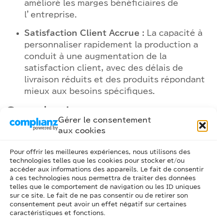
amélioré les marges bénéficiaires de
l’entreprise.
Satisfaction Client Accrue :
La capacité à
personnaliser rapidement la production a
conduit à une augmentation de la
satisfaction client, avec des délais de
livraison réduits et des produits répondant
mieux aux besoins spécifiques.
Conclusion
Gérer le consentement
aux cookies
L’exemple de SmartManufacture illustre
comment l’Industrie 4.0 peut transformer le
Pour offrir les meilleures expériences, nous utilisons des
secteur manufacturier. En intégrant des
technologies telles que les cookies pour stocker et/ou
technologies avancées telles que l’IoT, l’IA et la
accéder aux informations des appareils. Le fait de consentir
à ces technologies nous permettra de traiter des données
robotique, l’entreprise améliore son efficacité,
telles que le comportement de navigation ou les ID uniques
réduit ses coûts et répond plus rapidement aux
sur ce site. Le fait de ne pas consentir ou de retirer son
demandes des clients. Ce modèle de fabrication
consentement peut avoir un effet négatif sur certaines
caractéristiques et fonctions.
intelligente représente un pas important vers