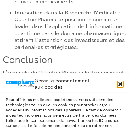
nouveaux médicaments.
Innovation dans la Recherche Médicale :
QuantumPharma se positionne comme un
leader dans l’application de l’informatique
quantique dans le domaine pharmaceutique,
attirant l’attention des investisseurs et des
partenaires stratégiques.
Conclusion
L’exemple de QuantumPharma illustre comment
l’informatique quantique peut transformer
Gérer le consentement
l’industrie pharmaceutique. En intégrant des
aux cookies
technologies quantiques dans ses processus de
recherche et de développement, l’entreprise est
Pour offrir les meilleures expériences, nous utilisons des
technologies telles que les cookies pour stocker et/ou
capable d’accélérer la découverte de nouveaux
accéder aux informations des appareils. Le fait de consentir
médicaments, d’optimiser les traitements et de
à ces technologies nous permettra de traiter des données
répondre plus efficacement aux besoins de
telles que le comportement de navigation ou les ID uniques
sur ce site. Le fait de ne pas consentir ou de retirer son
santé des patients. L’informatique quantique