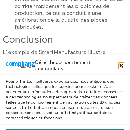
corriger rapidement les problèmes de
production, ce qui a conduit à une
amélioration de la qualité des pièces
fabriquées.
Conclusion
L’exemple de SmartManufacture illustre
comment l’Internet des Objets (IoT) peut
Gérer le consentement
transformer l’industrie de la fabrication. En
aux cookies
intégrant des capteurs connectés et des
plateformes d’analyse, l’entreprise est capable
Pour offrir les meilleures expériences, nous utilisons des
d’optimiser ses opérations, d’améliorer la
technologies telles que les cookies pour stocker et/ou
accéder aux informations des appareils. Le fait de consentir
maintenance et de prendre des décisions
à ces technologies nous permettra de traiter des données
éclairées basées sur des données en temps réel.
telles que le comportement de navigation ou les ID uniques
Cela positionne SmartManufacture comme un
sur ce site. Le fait de ne pas consentir ou de retirer son
consentement peut avoir un effet négatif sur certaines
acteur innovant et compétitif dans un marché
caractéristiques et fonctions.
dynamique.