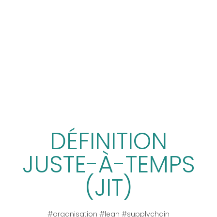
DÉFINITION
JUSTE-À-TEMPS
(JIT)
#organisation #lean #supplychain