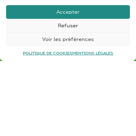
marketing et activer ce contenu
Accepter
Refuser
Voir les préférences
POLITIQUE DE COOKIES
MENTIONS LÉGALES
Besoin d’un
audit de votre entreprise
industrielle
?
Besoin d’un
accompagnement vers l’industrie
du futur
?
Nos consultants sont à votre écoute –
Contactez-nous