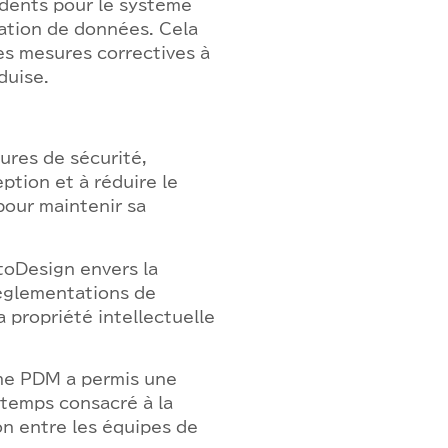
idents pour le système
lation de données. Cela
les mesures correctives à
duise.
ures de sécurité,
tion et à réduire le
 pour maintenir sa
oDesign envers la
réglementations de
 propriété intellectuelle
me PDM a permis une
 temps consacré à la
on entre les équipes de