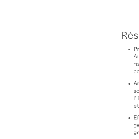
Rés
P
Au
ri
co
A
s
l’
e
Ef
ge
ge