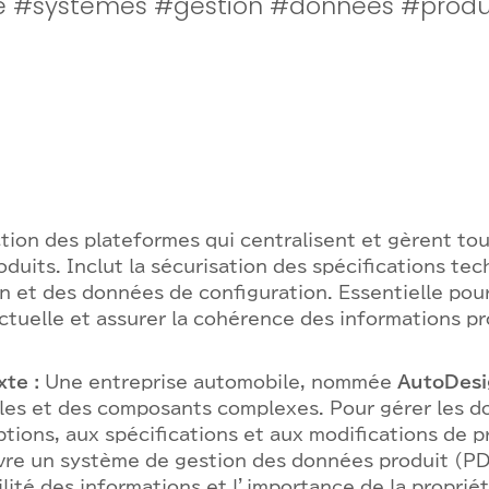
é #systèmes #gestion #données #prod
tion des plateformes qui centralisent et gèrent tou
oduits. Inclut la sécurisation des spécifications te
on et des données de configuration. Essentielle pour
ectuelle et assurer la cohérence des informations pr
te :
Une entreprise automobile, nommée
AutoDesi
les et des composants complexes. Pour gérer les d
tions, aux spécifications et aux modifications de 
re un système de gestion des données produit (PD
ilité des informations et l’importance de la propriét