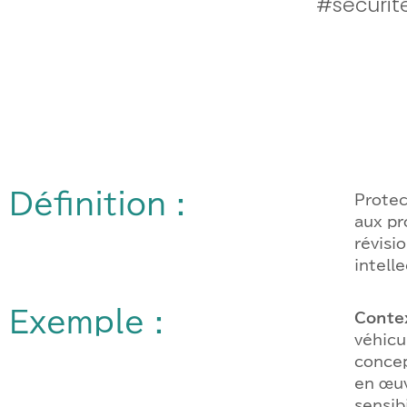
#sécurit
Définition :
Protec
aux pr
révisi
intell
Exemple :
Contex
véhicu
concep
en œuv
sensib