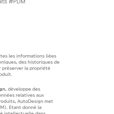
uits #PDM
tes les informations liées
chniques, des historiques de
 préserver la propriété
oduit.
gn
, développe des
onnées relatives aux
produits, AutoDesign met
M). Étant donné la
é intellectuelle dans