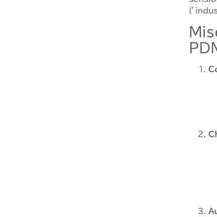
l’indu
Mis
PD
C
C
Au