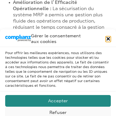
Amélioration de l’Efficacité
Opérationnelle :
La sécurisation du
système MRP a permis une gestion plus
fluide des opérations de production,
réduisant le temps consacré à la gestion
des données et améliorant la collaboration
Gérer le consentement
entre les départements de production, de
aux cookies
gestion des stocks et de ventes.
Pour offrir les meilleures expériences, nous utilisons des
Conclusion
technologies telles que les cookies pour stocker et/ou
accéder aux informations des appareils. Le fait de consentir
à ces technologies nous permettra de traiter des données
L’exemple d’AutoParts Inc. illustre l’importance
telles que le comportement de navigation ou les ID uniques
de la sécurité des systèmes de planification des
sur ce site. Le fait de ne pas consentir ou de retirer son
ressources de production (MRP) dans l’industrie
consentement peut avoir un effet négatif sur certaines
caractéristiques et fonctions.
manufacturière. En intégrant des pratiques de
sécurité robustes, l’entreprise protège ses
informations critiques, assure la conformité aux
Accepter
normes de l’industrie et renforce la confiance
des parties prenantes. La sécurité des systèmes
Refuser