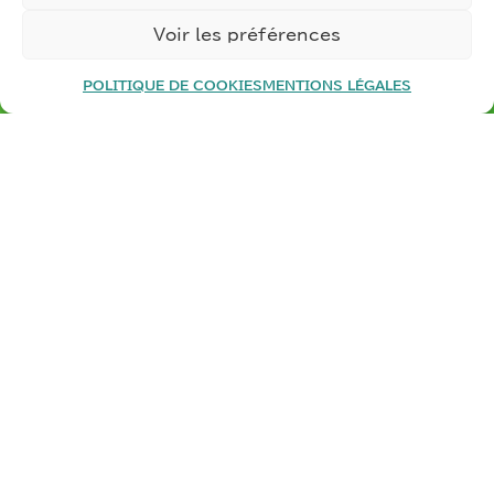
MRP est essentielle pour naviguer dans les défis
Voir les préférences
croissants liés aux cybermenaces dans un
secteur hautement compétitif.
POLITIQUE DE COOKIES
MENTIONS LÉGALES
Besoin d’un
audit de votre entreprise
industrielle
?
Besoin d’un
accompagnement vers l’industrie
du futur
?
Nos consultants sont à votre écoute –
Contactez-nous
NOUS CONTACTER