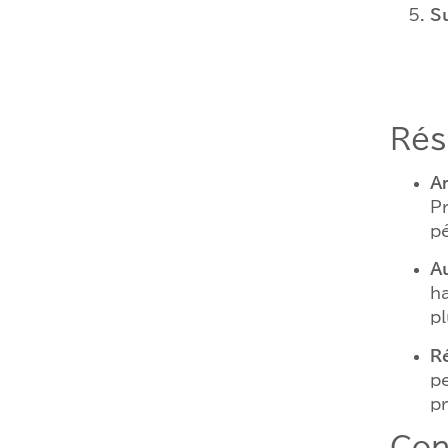
S
Rés
A
P
pé
A
ha
p
R
p
pr
Con