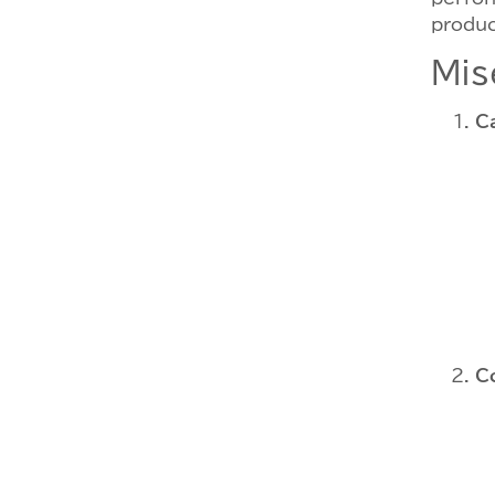
produc
Mis
C
C