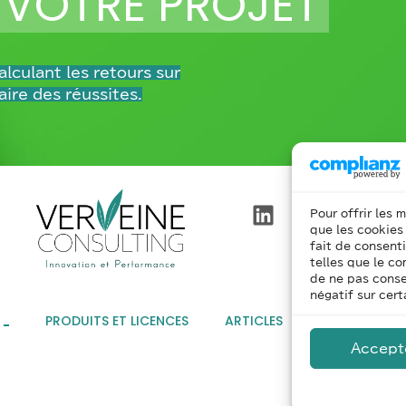
 VOTRE PROJET
lculant les retours sur
aire des réussites.
Pour offrir les 
que les cookies
fait de consent
telles que le co
de ne pas conse
négatif sur cert
PRODUITS ET LICENCES
ARTICLES
DICTIONNAIRE
Accept
Politique de cooki