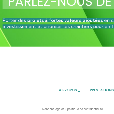
PARLEZ-NOUS DE
Porter des
projets à fortes valeurs ajoutées
en ca
investissement et
prioriser les chantiers pour en f
A PROPOS
PRESTATIONS
Mentions légales & politique de confidentialité