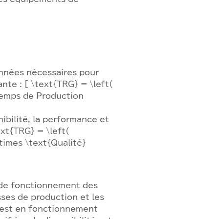
nnées nécessaires pour
ante : [ \text{TRG} = \left(
Temps de Production
ibilité, la performance et
ext{TRG} = \left(
times \text{Qualité}
s de fonctionnement des
sses de production et les
e est en fonctionnement