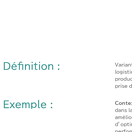
Définition :
Varian
logist
produc
prise 
Exemple :
Contex
dans l
amélio
d’opti
perfor