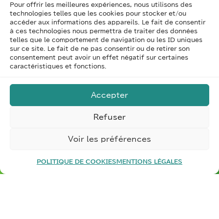
industrielle, intégrant des aspects techniques,
Pour offrir les meilleures expériences, nous utilisons des
technologies telles que les cookies pour stocker et/ou
managériaux et stratégiques.
accéder aux informations des appareils. Le fait de consentir
à ces technologies nous permettra de traiter des données
telles que le comportement de navigation ou les ID uniques
sur ce site. Le fait de ne pas consentir ou de retirer son
consentement peut avoir un effet négatif sur certaines
Besoin d’un
audit de votre entreprise
caractéristiques et fonctions.
industrielle
?
Besoin d’un
accompagnement vers l’industrie
Accepter
du futur
?
Refuser
Nos consultants sont à votre écoute –
Contactez-nous
Voir les préférences
POLITIQUE DE COOKIES
MENTIONS LÉGALES
NOUS CONTACTER