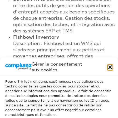
offre des outils de gestion des opérations
d’entrepôt adaptés aux besoins spécifiques
de chaque entreprise. Gestion des stocks,
optimisation des tâches, et intégration avec
des systèmes ERP et TMS.
Fishbowl Inventory
Description : Fishbowl est un WMS qui
s’adresse principalement aux petites et
moyennes entreprises, offrant des
fonctionnalités de gestion des stocks et
Gérer le consentement
des commandes.
aux cookies
Fonctionnalités : Gestion des stocks,
automatisation des commandes, et
Pour offrir les meilleures expériences, nous utilisons des
technologies telles que les cookies pour stocker et/ou
reporting avancé.
accéder aux informations des appareils. Le fait de consentir
à ces technologies nous permettra de traiter des données
telles que le comportement de navigation ou les ID uniques
Ces systèmes de gestion d’entrepôt
sont
sur ce site. Le fait de ne pas consentir ou de retirer son
consentement peut avoir un effet négatif sur certaines
utilisés par des entreprises de toutes tailles
caractéristiques et fonctions.
pour améliorer l’efficacité de leurs opérations