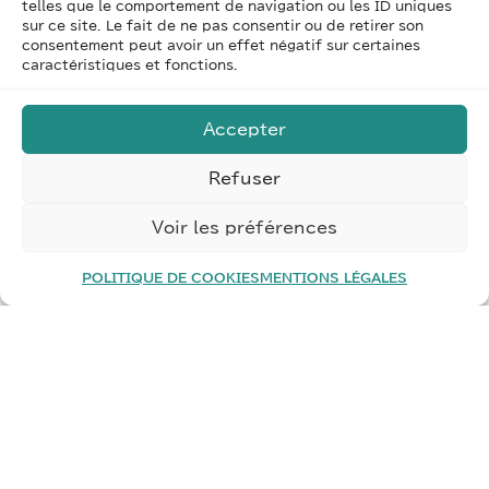
telles que le comportement de navigation ou les ID uniques
sur ce site. Le fait de ne pas consentir ou de retirer son
consentement peut avoir un effet négatif sur certaines
caractéristiques et fonctions.
Accepter
Refuser
Voir les préférences
Le saviez-vous ?
Les perturbations de chaîne
POLITIQUE DE COOKIES
MENTIONS LÉGALES
d’approvisionnement et les ruptures de stock
affectent 40% des stocks des petites
entreprises et seulement 4% de certaines de
certaines grandes entreprises.
61% des clients se sont déjà sentis frustrés
par une pénurie, 34% en colère.
Le sur-stockage est considéré comme la